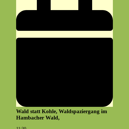
Wald statt Kohle, Waldspaziergang im
Hambacher Wald,
Wald
11:30