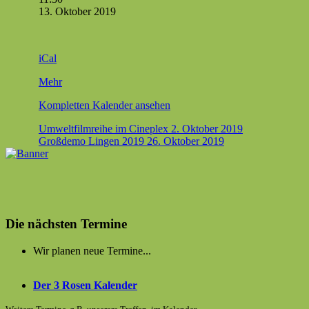
statt
13. Okto­ber 2019
Kohle,
Waldspazier­
gang
iCal
im
Ham­
über
Mehr
bach­
{title}
er Wald,
Kom­plet­ten Kalen­der ansehen
Beitragsnavigation
Umweltfilmreihe im Cineplex
2. Oktober 2019
Großdemo Lingen 2019
26. Oktober 2019
Die nächsten Termine
Wir planen neue Termine...
Der 3 Rosen Kalender