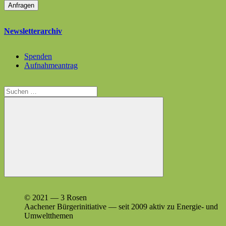
Newsletterarchiv
Spenden
Aufnahmeantrag
Suchen
nach:
Suchen
© 2021 — 3 Rosen
Aach­en­er Bürg­erini­tia­tive — seit 2009 aktiv zu Energie- und
Umweltthemen