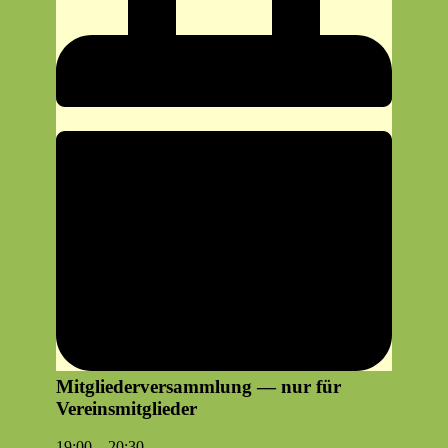
Mitgliederversammlung — nur für
Vereinsmitglieder
Mit­
19:00
–
20:30