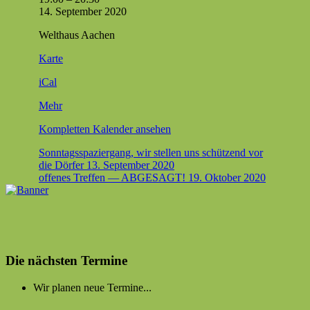
gliederver­
14. Sep­tem­ber 2020
samm­
Welthaus Aachen
lung
—
Welthaus
Karte
nur
Aachen
für
iCal
Vereinsmitglieder
über
Mehr
{title}
Kom­plet­ten Kalen­der ansehen
Beitragsnavigation
Sonntagsspaziergang, wir stellen uns schützend vor
die Dörfer
13. September 2020
offenes Treffen — ABGESAGT!
19. Oktober 2020
Die nächsten Termine
Wir planen neue Termine...