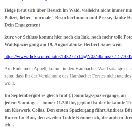
Helge freut sich über Besuch im Wald, vielleicht nicht immer nu
Polizei, lieber "normale" BesucherInnnen und Presse, danke He
Dein Engagement
kurz vor Schluss kommt hier noch ein link, noch mehr tolle Fot
Waldspaziergang am
19. August,
danke Herbert Sauerwein
https://www.flickr.com/photos/148272514@N02/albums/72157700
Am Ende mein Appell, kommt in den Hambacher Wald solange es n
zeigt, dass Ihr der Vernichtung des Hambacher Forstes nicht tatenlo
wollt.
Im
September
gibt es gleich fünf (!) Sonntagsspaziergänge, an
jedem
Sonntag...
immer
11.30
Uhr, geplant ist der bekannte T
am Kieswerk Collas. Den ersten Spaziergang führt Andreas Bü
Buirer für Buir, den zweiten Todde Kemmerich, die andern dre
ich...