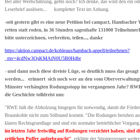
Bei aller Wertschätzung, gehts noch? Ich denke, das wird den ein od
Leserbrief auslösen... kompletter Text im Anhang.
-
seit gestern gibt es eine neue Petition bei campact, Hambacher 
retten statt roden, in 36 Stunden sagenhafte 131000 Teilnehmer
bitte unterzeichnen, verbreiten, teilen..., danke
https://aktion.campact.de/kohleaus/hambach-appell/teilnehmen?
_mv=4cdNw3QsKMAiN0U5B0Hdbr
-
und dann noch diese dreiste Lüge, so deutlich muss das gesagt
werden... erinnert sich noch wer an den vom Oberverwaltungs
Münster verhängten Rodungsstopp im vergangenen Jahr? RWE
die Geschichte tolldreist um:
"RWE hält die Abholzung hingegen für notwendig, damit die Förde
Braunkohle nicht zum Stillstand kommt. "Die Rodungen beruhen auf
klaren Rechtsgrundlage und sind ein normaler betrieblicher Vorgang
im letzten Jahr freiwillig auf Rodungen verzichtet haben, sind d
zeitlichen Puffer aufgebraucht"
, erklärte der Stromerzeuger weite